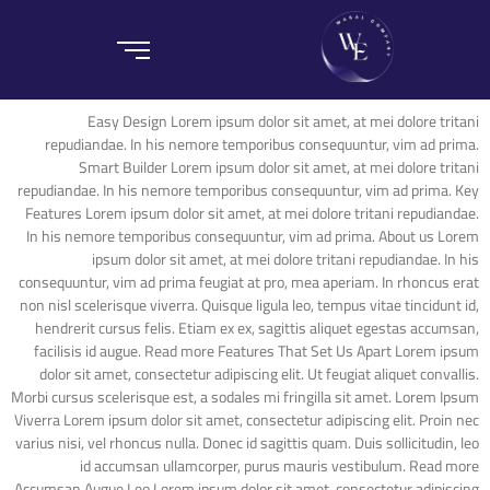
Easy Design Lorem ipsum dolor sit amet, at mei dolore tritani
repudiandae. In his nemore temporibus consequuntur, vim ad prima.
Smart Builder Lorem ipsum dolor sit amet, at mei dolore tritani
repudiandae. In his nemore temporibus consequuntur, vim ad prima. Key
Features Lorem ipsum dolor sit amet, at mei dolore tritani repudiandae.
In his nemore temporibus consequuntur, vim ad prima. About us Lorem
ipsum dolor sit amet, at mei dolore tritani repudiandae. In his
consequuntur, vim ad prima feugiat at pro, mea aperiam. In rhoncus erat
non nisl scelerisque viverra. Quisque ligula leo, tempus vitae tincidunt id,
hendrerit cursus felis. Etiam ex ex, sagittis aliquet egestas accumsan,
facilisis id augue. Read more Features That Set Us Apart Lorem ipsum
dolor sit amet, consectetur adipiscing elit. Ut feugiat aliquet convallis.
Morbi cursus scelerisque est, a sodales mi fringilla sit amet. Lorem Ipsum
Viverra Lorem ipsum dolor sit amet, consectetur adipiscing elit. Proin nec
varius nisi, vel rhoncus nulla. Donec id sagittis quam. Duis sollicitudin, leo
id accumsan ullamcorper, purus mauris vestibulum. Read more
Accumsan Augue Leo Lorem ipsum dolor sit amet, consectetur adipiscing