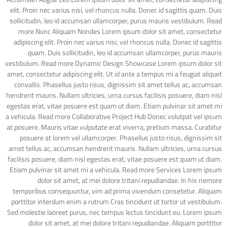
elit. Proin nec varius nisi, vel rhoncus nulla. Donec id sagittis quam. Duis
sollicitudin, leo id accumsan ullamcorper, purus mauris vestibulum. Read
more Nunc Aliquam Nondes Lorem ipsum dolor sit amet, consectetur
adipiscing elit. Proin nec varius nisi, vel rhoncus nulla. Donec id sagittis
quam. Duis sollicitudin, leo id accumsan ullamcorper, purus mauris
vestibulum. Read more Dynamic Design Showcase Lorem ipsum dolor sit
amet, consectetur adipiscing elit. Ut id ante a tempus mi a feugiat aliquet
convallis. Phasellus justo risus, dignissim sit amet tellus ac, accumsan
hendrerit mauris. Nullam ultricies, urna cursus facilisis posuere, diam nisl
egestas erat, vitae posuere est quam ut diam. Etiam pulvinar sit amet mi
a vehicula. Read more Collaborative Project Hub Donec volutpat vel ipsum
at posuere. Mauris vitae vulputate erat viverra, pretium massa. Curabitur
posuere at lorem vel ullamcorper. Phasellus justo risus, dignissim sit
amet tellus ac, accumsan hendrerit mauris. Nullam ultricies, urna cursus
facilisis posuere, diam nisl egestas erat, vitae posuere est quam ut diam.
Etiam pulvinar sit amet mi a vehicula. Read more Services Lorem ipsum
dolor sit amet, at mei dolore tritani repudiandae. In his nemore
temporibus consequuntur, vim ad prima vivendum consetetur. Aliquam
porttitor interdum enim a rutrum Cras tincidunt ut tortor ut vestibulum.
Sed molestie laoreet purus, nec tempus lectus tincidunt eu. Lorem ipsum
dolor sit amet, at mei dolore tritani repudiandae. Aliquam porttitor