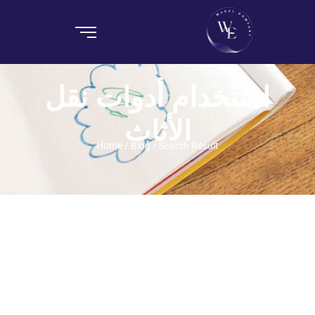
استخدام أدوات نقل
الأثاث
Home / Blog / Search Result
نقل الاثاث بمدينتي من وصال
01012137213
~
21 يونيو، 2025
Admin
By
اكتشف خدمات نقل الاثاث بمدينتي المتميزة من شركة وصال. احصل