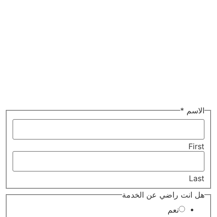
على تجربة نقل آمنة وموثوقة مع فريق عمل محترف. اتصل الآن
01012137213.
Read More
عن
الاسم
*
الاسم
انت
First
Last
هل انت راضي عن الخدمة
نعم