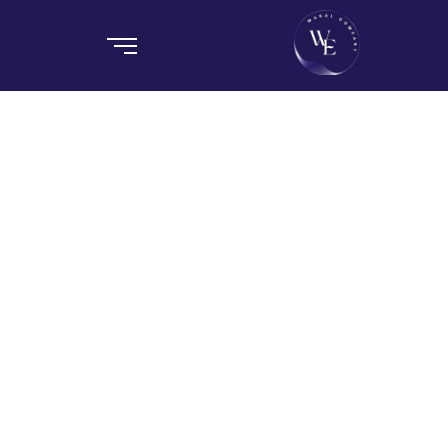
التعامل مع شركة نقل
أثاث محترفة
Home / Blog / Search Result
نقل اثاث بمصر الجديدة – شركة وصال
الحل الأمثل لك
~
17 يونيو، 2025
Admin
By
اتصل بنا الان واحصل علي خدمة نقل اثاث احترافية وشاملة بصر