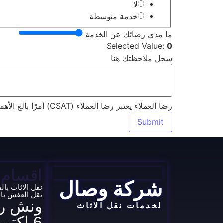
لا
خدمة متوسطة
ما مدي رضائك عن الخدمة
Selected Value:
0
سجل
سجل ملاحظتك هنا
مدي
الاسم
رضا العملاء يعتبر رضا العملاء (CSAT) أمرًا بالغ الأهمية لنجاح أي عمل ويجب أن يكون في صميم استراتيجيات عملك
Submit
اقسام 
شركة وصال
نقل الاثاث بال
نقل العفش با
ونش رف
لخدمات نقل الاثاث
6 اكتوبر