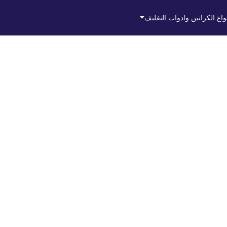
واع الكراتين وادوات التغليف
ي
وصال 01012137213
~
21 يونيو، 2025
Admin
By