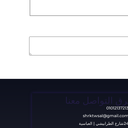
ق التواصل معنا
0101213721
shrktwsal@gmail.co
ارع الطرابيشي | العباسية